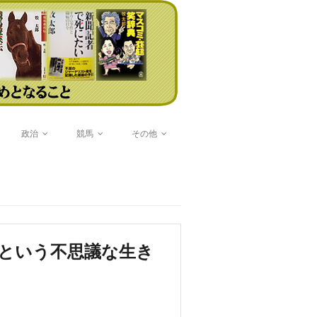
政治
競馬
その他
という不思議な生き