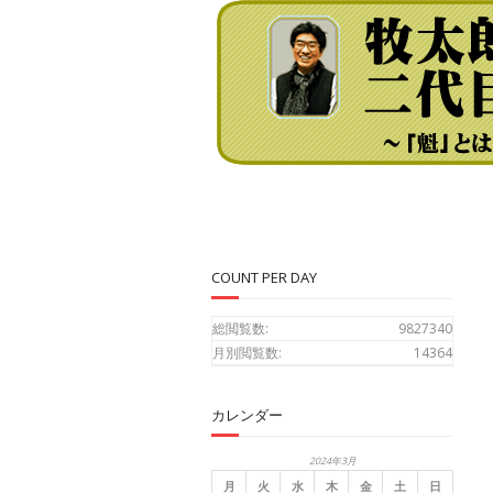
COUNT PER DAY
総閲覧数:
9827340
月別閲覧数:
14364
カレンダー
2024年3月
月
火
水
木
金
土
日