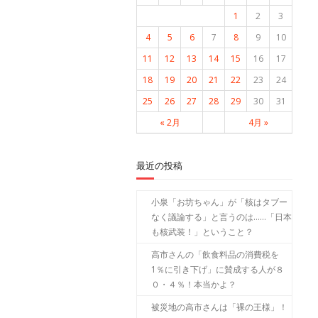
1
2
3
4
5
6
7
8
9
10
11
12
13
14
15
16
17
18
19
20
21
22
23
24
25
26
27
28
29
30
31
« 2月
4月 »
最近の投稿
小泉「お坊ちゃん」が「核はタブー
なく議論する」と言うのは……「日本
も核武装！」ということ？
高市さんの「飲食料品の消費税を
1％に引き下げ」に賛成する人が８
０・４％！本当かよ？
被災地の高市さんは「裸の王様」！