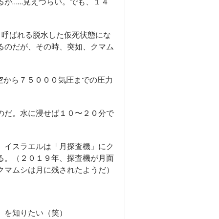
が……見えづらい。でも、１４
と呼ばれる脱水した仮死状態にな
るのだが、その時、突如、クマム
空から７５０００気圧までの圧力
のだ。水に浸せば１０〜２０分で
、イスラエルは「月探査機」にク
る。（２０１９年、探査機が月面
クマムシは月に残されたようだ）
」を知りたい（笑）