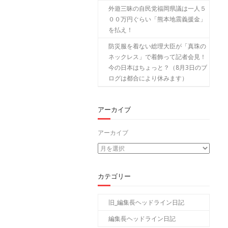
外遊三昧の自民党福岡県議は一人５
００万円ぐらい「熊本地震義援金」
を払え！
防災服を着ない総理大臣が「真珠の
ネックレス」で着飾って記者会見！
今の日本はちょっと？（8月3日のブ
ログは都合により休みます）
アーカイブ
アーカイブ
カテゴリー
旧_編集長ヘッドライン日記
編集長ヘッドライン日記