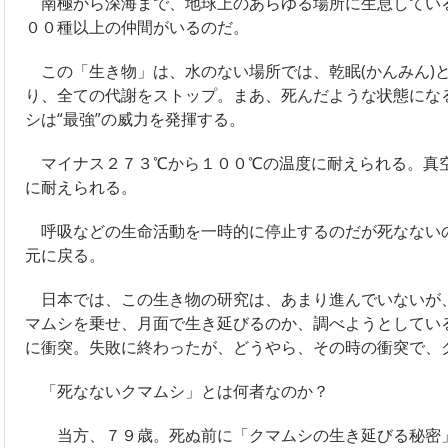
南極から深海まで、地球上のあらゆる場所に生息している
００種以上の仲間がいるのだ。
この「生き物」は、水のない場所では、乾眠(かんみん)
り、全ての代謝をストップ。まあ、死んだような状態にな
シは“最強”の威力を発揮する。
マイナス２７３℃から１００℃の温度に耐えられる。真
に耐えられる。
呼吸などの生命活動を一時的に停止するのだが死なない
元に戻る。
日本では、この生き物の研究は、あまり進んでいないが
マムシを乗せ、月面で生き延びるのか、調べようとしてい
に衝突。失敗に終わったが、どうやら、その時の衝突で、
「死なないクマムシ」とは何者なのか？
当方、７９歳。死ぬ前に「クマムシの生き延びる秘密