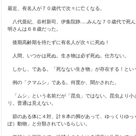
最近、有名人が７０歳代で次々に亡くなる。
八代亜紀、谷村新司、伊集院静……みんな７０歳代で死ん
明さんは６８歳だった。
後期高齢期を待たずに有名人が次々に死ぬ！
人間、いつかは死ぬ。生き物は必ず死ぬ。仕方ない。
しかし、である。「死なない生き物」が存在する！とい
例の「クマムシ」である。何度か、聞かされた。
「ムシ」という名前だが「昆虫」ではない。昆虫より小さ
リ。普通は見えない。
節のある体に４対、計８本の脚があって、ゆっくりゆっ
ぽ）動物」と分類されているらしい。