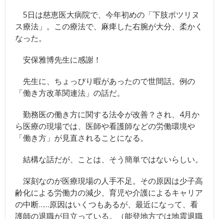
5日は慈恵医大病院で、今年初めの「下肢ボツリヌ
競馬
ス療法」。この療法で、麻痺した右腕が大分、柔かく
- JRA
なった。
- 競馬情報のJRA-VAN
安保雅博先生に感謝！
- 競馬＠nifty
先生に、ちょっぴり暇があったので世間話。例の
「働き方改革関連法」の話だ。
その他
- 毎日新聞
勤務医の働き方に関する法令が改善？され、4月か
ら医療の現場では、医師や看護師などの労働環境や
- サンデー毎日
「働き方」が見直されることになる。
- スポニチ
結構な話だが、ことは、そう簡単ではないらしい。
- 牧太郎による著書紹介
深刻なのが医療現場の人手不足。その原因は少子高
- 「ここだけの話」バックナンバー
齢化による労働力の減少、育児や介護によるキャリア
の中断……原因はいくつもあるが、最近になって、看
- 「旧_編集長ヘッドライン日記」 バックナンバー
護師の退職が目立っている。（能登地方では地震退職