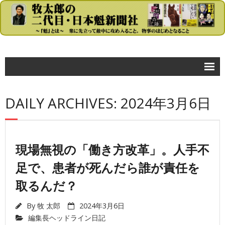
コラム
DAILY ARCHIVES: 2024年3月6日
- 牧太郎の大きな声では言えないが…
政治
- 首相官邸
現場無視の「働き方改革」。人手不
足で、患者が死んだら誰が責任を
- 自民党
取るんだ？
- 民主党
- 公明党
By
牧 太郎
2024年3月6日
編集長ヘッドライン日記
- 日本共産党