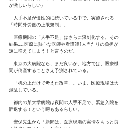
- ツイッター
が激しいらしい）
- 日本魁新聞社物語
人手不足が慢性的に続いている中で、実施される
「時間外労働の上限規制」。
医療機関の「人手不足」はさらに深刻化する。その
結果……医療に熱心な医師や看護師1人当たりの負担が
逆に増えてしまう！と言うのだ。
東京の大病院なら、まだ良いが、地方では、医療機
関が倒産することさえ予測されている。
「机の上だけで考えた改革」。いま、医療現場は大
混乱している。
都内の某大学病院は夜間の人手不足で、緊急入院を
辞退する！という噂もあるらしい。
安保先生から「新聞は、医療現場の実情をもっと良