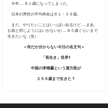
今年……８１歳になってしまった。
- ツイッター
- 日本魁新聞社物語
日本の男性の平均寿命は８１・０９歳。
まだ、やりたいことはいっぱいあるけど……まあ、
お袋と同じようにはいかないが……８５歳ぐらいまで
生きたいな（笑）
＜何だか分からない今日の名文句＞
「長生き」世界1
中国の李晴曇という漢方医が
２５６歳まで生きた？