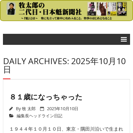
コラム
DAILY ARCHIVES: 2025年10月10
- 牧太郎の大きな声では言えないが…
日
政治
- 首相官邸
８１歳になっちゃった
- 自民党
- 民主党
By
牧 太郎
2025年10月10日
編集長ヘッドライン日記
- 公明党
１９４４年１０月１０日、東京・隅田川沿いで生まれ
- 日本共産党