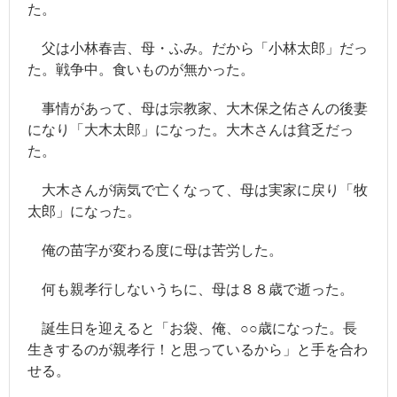
た。
競馬
父は小林春吉、母・ふみ。だから「小林太郎」だっ
- JRA
た。戦争中。食いものが無かった。
- 競馬情報のJRA-VAN
事情があって、母は宗教家、大木保之佑さんの後妻
になり「大木太郎」になった。大木さんは貧乏だっ
- 競馬＠nifty
た。
その他
大木さんが病気で亡くなって、母は実家に戻り「牧
- 毎日新聞
太郎」になった。
- サンデー毎日
俺の苗字が変わる度に母は苦労した。
- スポニチ
何も親孝行しないうちに、母は８８歳で逝った。
- 牧太郎による著書紹介
誕生日を迎えると「お袋、俺、○○歳になった。長
- 「ここだけの話」バックナンバー
生きするのが親孝行！と思っているから」と手を合わ
せる。
- 「旧_編集長ヘッドライン日記」 バックナンバー