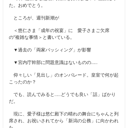
- ツイッター
た。おめでとう。
- 日本魁新聞社物語
ところが、週刊新潮が
＜悠仁さま「成年の祝宴」に 愛子さまご欠席
の“複雑な事情＞と書いている。
▼過去の「両家バッシィング」が影響
▼宮内庁幹部に問題意識はないものの……
仰々しい「見出し」のオンパレード。皇室で何が起
こったのか？
でも、読んでみると……どうでも良い「話」ばかり
だ。
現に、愛子様は悠仁殿下の晴れの舞台にちゃんと列
席され、お祝いされてから「新潟の公務」に向かわれ
た。