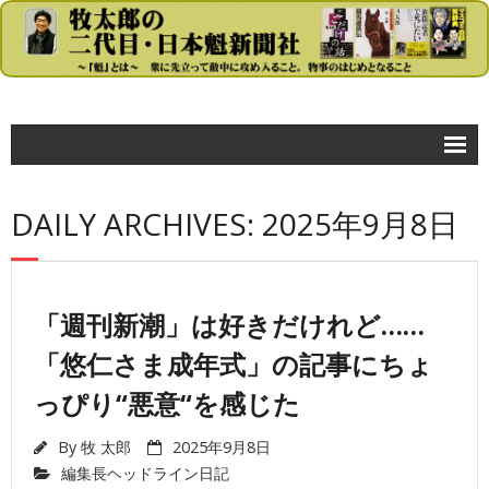
コラム
DAILY ARCHIVES: 2025年9月8日
- 牧太郎の大きな声では言えないが…
政治
- 首相官邸
「週刊新潮」は好きだけれど……
「悠仁さま成年式」の記事にちょ
- 自民党
っぴり“悪意“を感じた
- 民主党
- 公明党
By
牧 太郎
2025年9月8日
編集長ヘッドライン日記
- 日本共産党