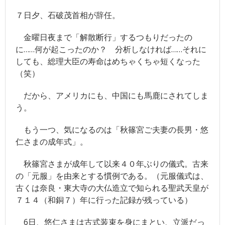
７日夕、石破茂首相が辞任。
競馬
金曜日夜まで「解散断行」するつもりだったの
- JRA
に……何が起こったのか？ 分析しなければ……それに
- 競馬情報のJRA-VAN
しても、総理大臣の寿命はめちゃくちゃ短くなった
（笑）
- 競馬＠nifty
だから、アメリカにも、中国にも馬鹿にされてしま
その他
う。
- 毎日新聞
もう一つ、気になるのは「秋篠宮ご夫妻の長男・悠
- サンデー毎日
仁さまの成年式」。
- スポニチ
秋篠宮さまが成年して以来４０年ぶりの儀式。古来
- 牧太郎による著書紹介
の「元服」を由来とする慣例である。（元服儀式は、
古くは奈良・東大寺の大仏造立で知られる聖武天皇が
- 「ここだけの話」バックナンバー
７１４（和銅７）年に行った記録が残っている）
- 「旧_編集長ヘッドライン日記」 バックナンバー
6日、悠仁さまは古式装束を身にまとい、立派だっ