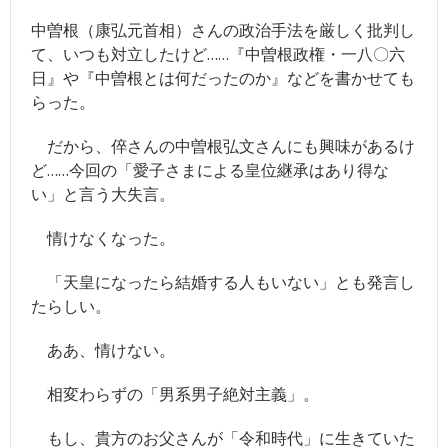
中曽根（康弘元首相）さんの政治手法を厳しく批判し
競馬
て、いつも対立したけど……『中曽根政権・一八〇六
- JRA
日』や『中曽根とは何だったのか』などを書かせても
らった。
- 競馬情報のJRA-VAN
だから、倅さんの中曽根弘文さんにも興味があるけ
- 競馬＠nifty
ど……今回の「愛子さまによる皇位継承はあり得な
その他
い」と言う大失言。
- 毎日新聞
情けなくなった。
- サンデー毎日
「天皇になったら結婚する人もいない」とも発言し
たらしい。
- スポニチ
- 牧太郎による著書紹介
ああ、情けない。
- 「ここだけの話」バックナンバー
相変わらずの「男系男子絶対主義」。
- 「旧_編集長ヘッドライン日記」 バックナンバー
もし、貴方のお父さんが「令和時代」に生きていた