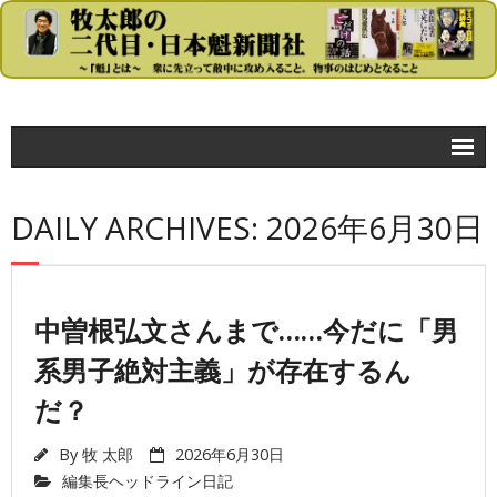
コラム
DAILY ARCHIVES: 2026年6月30日
- 牧太郎の大きな声では言えないが…
政治
- 首相官邸
中曽根弘文さんまで……今だに「男
系男子絶対主義」が存在するん
- 自民党
だ？
- 民主党
- 公明党
By
牧 太郎
2026年6月30日
編集長ヘッドライン日記
- 日本共産党