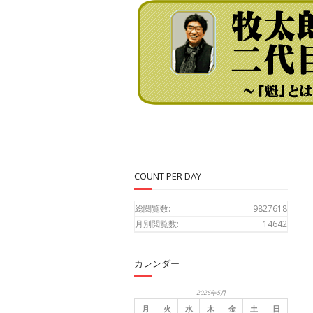
COUNT PER DAY
総閲覧数:
9827618
月別閲覧数:
14642
カレンダー
2026年5月
月
火
水
木
金
土
日