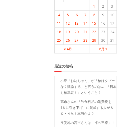
1
2
3
4
5
6
7
8
9
10
11
12
13
14
15
16
17
18
19
20
21
22
23
24
25
26
27
28
29
30
31
« 4月
6月 »
最近の投稿
小泉「お坊ちゃん」が「核はタブー
なく議論する」と言うのは……「日本
も核武装！」ということ？
高市さんの「飲食料品の消費税を
1％に引き下げ」に賛成する人が８
０・４％！本当かよ？
被災地の高市さんは「裸の王様」！