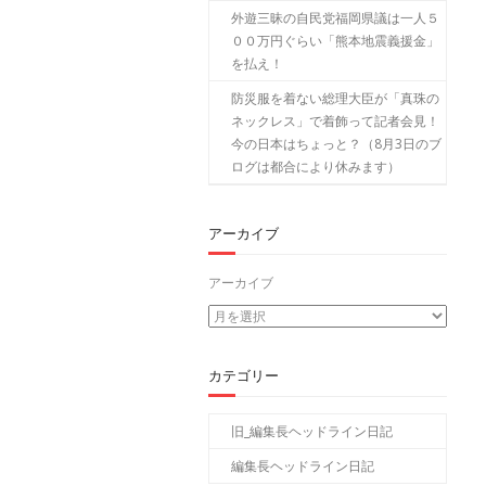
外遊三昧の自民党福岡県議は一人５
００万円ぐらい「熊本地震義援金」
を払え！
防災服を着ない総理大臣が「真珠の
ネックレス」で着飾って記者会見！
今の日本はちょっと？（8月3日のブ
ログは都合により休みます）
アーカイブ
アーカイブ
カテゴリー
旧_編集長ヘッドライン日記
編集長ヘッドライン日記