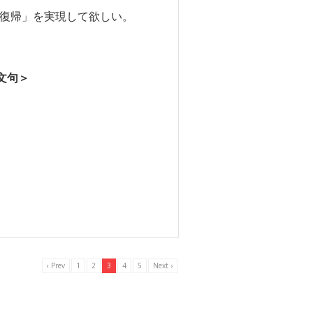
復帰」を実現して欲しい。
文句＞
‹ Prev
1
2
3
4
5
Next ›