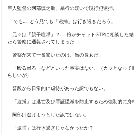
巨人監督の阿部慎之助、暴行の疑いで現行犯逮捕。
でも……どう見ても「逮捕」は行き過ぎだろう。
元々は「親子喧嘩」？……娘がチャットGTPに相談した
たら警察に通報されてしまった
警察が来て一番驚いたのは、当の長女だ。
「殴る蹴る」などといった事実はない。（カッとなって
らしいが）
普段から日常的に虐待があった訳でもない。
「逮捕」は逃亡及び罪証隠滅を防止するため強制的に身
阿部は逃げようとした訳ではない。
「逮捕」は行き過ぎじゃなかったか？