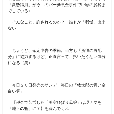
- ツイッター
「変態議員」が今回のパー券裏金事件で巨額の脱税ま
でしている〉
- 日本魁新聞社物語
そんなこと、許されるのか？ 誰もが「我慢」出来
ない！
ちょうど、確定申告の季節。当方も「所得の再配
分」に協力するけど、正直言って、払いたくない気分
になる（笑）
今日２０日発売のサンデー毎日の「牧太郎の青い空
白い雲」
【税金で苦労した「美空ひばり母娘」は現ナマを
「地下の瓶」に？】を読んでくれ！