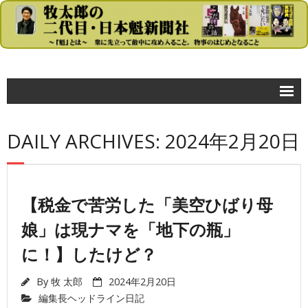
コラム
DAILY ARCHIVES: 2024年2月20日
- 牧太郎の大きな声では言えないが…
政治
- 首相官邸
【税金で苦労した「美空ひばり母
娘」は現ナマを「地下の瓶」
- 自民党
に！】したけど？
- 民主党
- 公明党
By
牧 太郎
2024年2月20日
編集長ヘッドライン日記
- 日本共産党