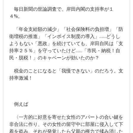
毎日新聞の世論調査で、岸田内閣の支持率が１
競馬
４%。
- JRA
「年金支給額の減少」「社会保険料の負担増」「防
- 競馬情報のJRA-VAN
衛増税の推進」「インボイス制度の導入」……どうし
ようもない「悪政」を続けていても、岸田自民は「支
- 競馬＠nifty
持率２５％」を守っていたけど……「市民・納税！自
その他
民・脱税！」のキャペーンが効いたのか？
- 毎日新聞
税金のことになると「我慢できない」のだろう。支
持率激減！
- サンデー毎日
- スポニチ
- 牧太郎による著書紹介
例えば
- 「ここだけの話」バックナンバー
〈一方的に好意を寄せた女性のアパートの合い鍵を
非合法に作り、その女性の留守中に部屋に侵入して下
- 「旧_編集長ヘッドライン日記」 バックナンバー
着を盗み、それが発覚したら父親の権力で揉み消した