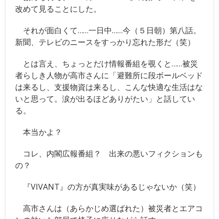
改めて見ることにした。
競馬
それが面白くて……一日中……今（５日朝）第八話。
- JRA
新聞、テレビのニースをすっかり忘れた形だ（笑）
- 競馬情報のJRA-VAN
とは言え、ちょっとだけ情報番組を覗くと……被災
- 競馬＠nifty
者らしき人物が高市さんに「避難所に段ボールベッド
は来るし、支援物資は来るし、こんな快適な生活はな
その他
いと思って。涙が出るほどありがたい」と話してい
る。
- 毎日新聞
本当かよ？
- サンデー毎日
- スポニチ
コレ、内閣広報番組？ 出来の悪いフィクションも
の？
- 牧太郎による著書紹介
『VIVANT』の方が真実味があるじゃないか（笑）
- 「ここだけの話」バックナンバー
高市さんは（あらかじめ選ばれた）被災者とエアコ
- 「旧_編集長ヘッドライン日記」 バックナンバー