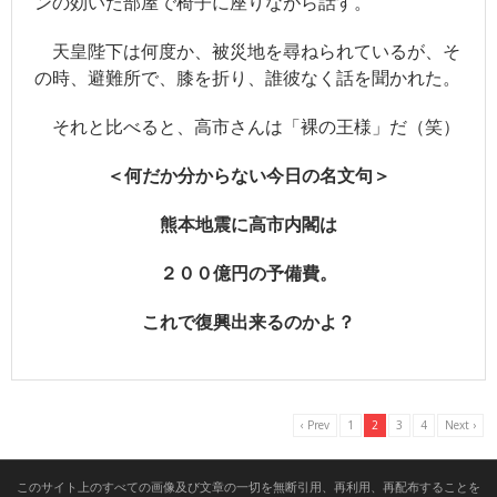
ンの効いた部屋で椅子に座りながら話す。
- ツイッター
天皇陛下は何度か、被災地を尋ねられているが、そ
- 日本魁新聞社物語
の時、避難所で、膝を折り、誰彼なく話を聞かれた。
それと比べると、高市さんは「裸の王様」だ（笑）
＜何だか分からない今日の名文句＞
熊本地震に高市内閣は
２００億円の予備費。
これで復興出来るのかよ？
‹ Prev
1
2
3
4
Next ›
このサイト上のすべての画像及び文章の一切を無断引用、再利用、再配布することを