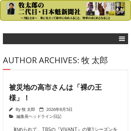
コラム
AUTHOR ARCHIVES: 牧 太郎
- 牧太郎の大きな声では言えないが…
政治
- 首相官邸
被災地の高市さんは「裸の王
様」！
- 自民党
- 民主党
By
牧 太郎
2026年8月5日
編集長ヘッドライン日記
- 公明党
勧められて、TBSの『VIVANT』の第1シーズンを
- 日本共産党