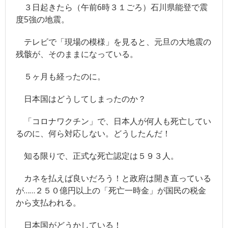
３日起きたら（午前6時３１ごろ）石川県能登で震
- ツイッター
度5強の地震。
- 日本魁新聞社物語
テレビで「現場の模様」を見ると、元旦の大地震の
残骸が、そのままになっている。
５ヶ月も経ったのに。
日本国はどうしてしまったのか？
「コロナワクチン」で、日本人が何人も死亡してい
るのに、何ら対応しない。どうしたんだ！
知る限りで、正式な死亡認定は５９３人。
カネを払えば良いだろう！と政府は開き直っている
が……２５０億円以上の「死亡一時金」が国民の税金
から支払われる。
日本国がどうかしている！