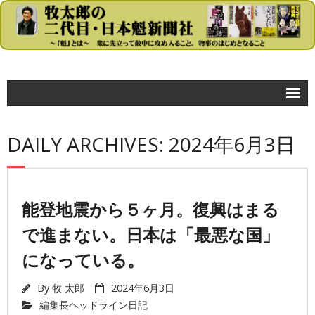
コラム
DAILY ARCHIVES: 2024年6月3日
- 牧太郎の大きな声では言えないが…
政治
- 首相官邸
能登地震から５ヶ月。復興はまる
で進まない。日本は「最悪な国」
- 自民党
になっている。
- 民主党
- 公明党
By
牧 太郎
2024年6月3日
編集長ヘッドライン日記
- 日本共産党