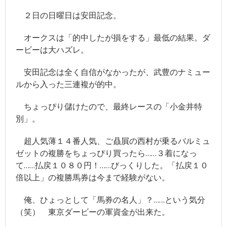
２日の日曜日は安田記念。
競馬
オークスは「的中したが損をする」最低の結果。ダ
- JRA
ービーは大ハズレ。
- 競馬情報のJRA-VAN
安田記念は全く自信がなかったが、武豊のナミュー
- 競馬＠nifty
ルから入った三連複が的中。
その他
ちょっぴり儲けたので、最終レースの「小金井特
- 毎日新聞
別」。
- サンデー毎日
超人気薄１４番人気、ご贔屓の西村が乗るバルミュ
ゼットの複勝をちょっぴり買ったら……３着になっ
- スポニチ
て……払戻１０８０円！……びっくりした。「払戻１０
- 牧太郎による著書紹介
倍以上」の複勝馬券は今まで経験がない。
- 「ここだけの話」バックナンバー
俺、ひょっとして「馬券の名人」？……という気分
（笑） 東京ダービーの軍資金が出来た。
- 「旧_編集長ヘッドライン日記」 バックナンバー