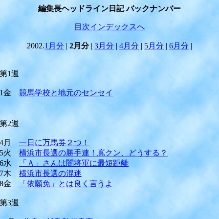
編集長ヘッドライン日記 バックナンバー
目次インデックスへ
2002.
1月分
|
2月分
|
3月分
|
4月分
|
5月分
|
6月分
|
第1週
1金
競馬学校と地元のセンセイ
第2週
4月
一日に万馬券２つ！
5火
横浜市長選の勝手連！嶌クン、どうする？
6水
「Ａ」さんは闇将軍に最短距離
7木
横浜市長選の混迷
8金
「依願免」とは良く言うよ
第3週