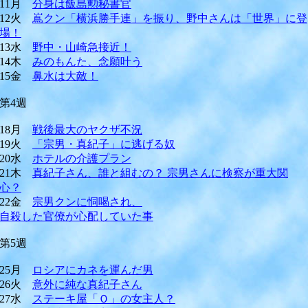
11月
分身は飯島勲秘書官
12火
嶌クン「横浜勝手連」を振り、野中さんは「世界」に登
場！
13水
野中・山崎急接近！
14木
みのもんた、念願叶う
15金
鼻水は大敵！
第4週
18月
戦後最大のヤクザ不況
19火
「宗男・真紀子」に逃げる奴
20水
ホテルの介護プラン
21木
真紀子さん、誰と組むの？ 宗男さんに検察が重大関
心？
22金
宗男クンに恫喝され、
自殺した官僚が心配していた事
第5週
25月
ロシアにカネを運んだ男
26火
意外に純な真紀子さん
27水
ステーキ屋「Ｏ」の女主人？